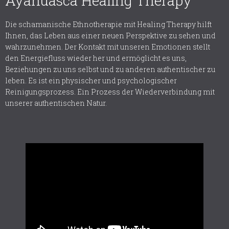
Ayahuasca Healing Therapy
Die schamanische Ethnotherapie mit Healing Therapy hilft
Ihnen, das Leben aus einer neuen Perspektive zu sehen und
wahrzunehmen. Der Kontakt mit unseren Emotionen stellt
den Energiefluss wieder her und ermöglicht es uns,
Beziehungen zu uns selbst und zu anderen authentischer zu
leben. Es ist ein physischer und psychologischer
Reinigungsprozess. Ein Prozess der Wiederverbindung mit
unserer authentischen Natur.