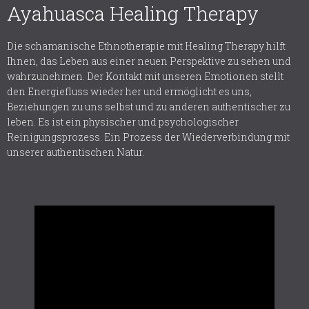
Ayahuasca Healing Therapy
Die schamanische Ethnotherapie mit Healing Therapy hilft
Ihnen, das Leben aus einer neuen Perspektive zu sehen und
wahrzunehmen. Der Kontakt mit unseren Emotionen stellt
den Energiefluss wieder her und ermöglicht es uns,
Beziehungen zu uns selbst und zu anderen authentischer zu
leben. Es ist ein physischer und psychologischer
Reinigungsprozess. Ein Prozess der Wiederverbindung mit
unserer authentischen Natur.