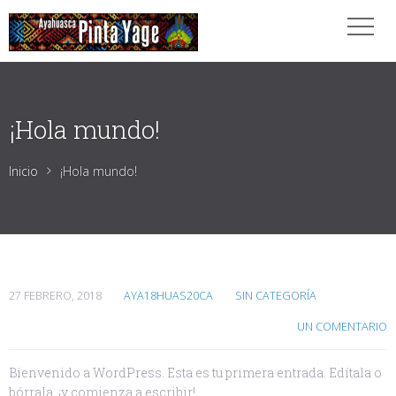
¡Hola mundo!
Inicio
¡Hola mundo!
27 FEBRERO, 2018
AYA18HUAS20CA
SIN CATEGORÍA
UN COMENTARIO
Bienvenido a WordPress. Esta es tu primera entrada. Edítala o
bórrala, ¡y comienza a escribir!